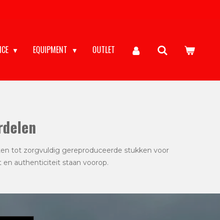
NCE
EQUIPMENT
OUTLET
rdelen
ten tot zorgvuldig gereproduceerde stukken voor
t en authenticiteit staan voorop.