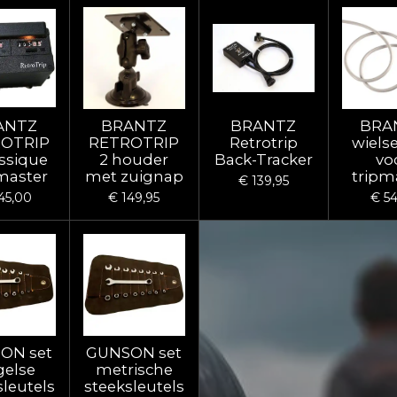
ANTZ
BRANTZ
BRANTZ
BRA
OTRIP
RETROTRIP
Retrotrip
wiels
assique
2 houder
Back-Tracker
vo
master
met zuignap
tripm
€ 139,95
45,00
€ 149,95
€ 54
ON set
GUNSON set
gelse
metrische
sleutels
steeksleutels