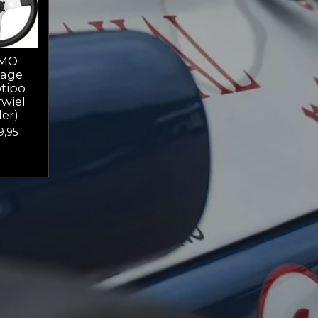
MO
tage
tipo
wiel
er)
9,95