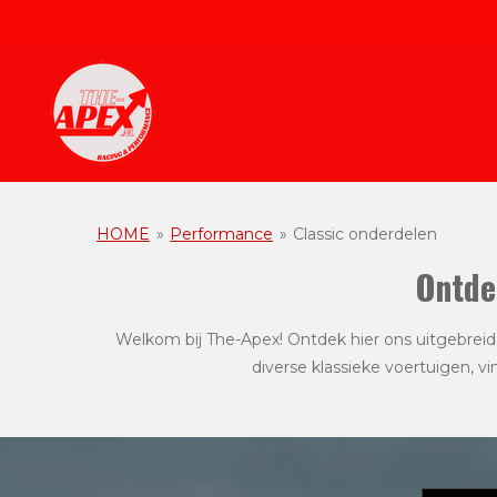
Ga
direct
naar
de
hoofdinhoud
HOME
»
Performance
»
Classic onderdelen
Ontde
Welkom bij The-Apex! Ontdek hier ons uitgebrei
diverse klassieke voertuigen, vi