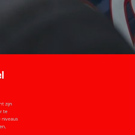
el
t zijn
r te
 niveaus
en,