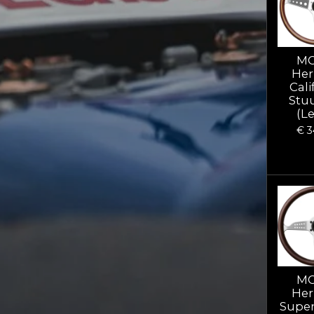
M
Her
Cali
Stu
(L
€ 3
M
Her
Supe