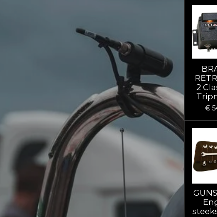
BR
RETR
2 Cl
Trip
€ 5
GUNS
En
steek