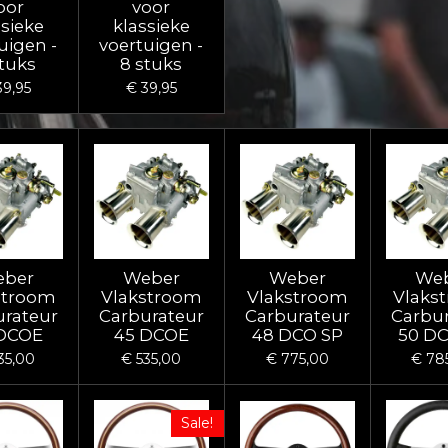
oor
voor
ssieke
klassieke
uigen -
voertuigen -
stuks
8 stuks
39,95
€ 39,95
ber
Weber
Weber
We
stroom
Vlakstroom
Vlakstroom
Vlaks
urateur
Carburateur
Carburateur
Carbur
DCOE
45 DCOE
48 DCO SP
50 DC
35,00
€ 535,00
€ 775,00
€ 78
Sale!