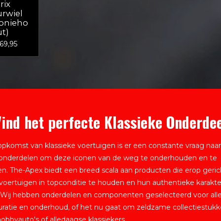
rix
urwiel
onieho
ut)
69,95
ind het perfecte Klassieke Onderde
opkomst van klassieke voertuigen is er een constante vraag naar
sonderdelen om deze iconen van de weg te onderhouden en te
en. The-Apex biedt een breed scala aan producten die erop gerich
 voertuigen in topconditie te houden en hun authentieke karakte
Wij hebben onderdelen en componenten geselecteerd voor alle
uratie en onderhoud, of het nu gaat om zeldzame collectiestukk
hobbyauto's of alledaagse klassiekers.