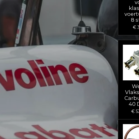
v
kla
voert
8 
€ 
We
Vlak
Carb
40 
€ 5