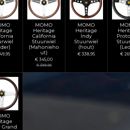
OMO
MOMO
MOMO
MO
itage
Heritage
Heritage
Heri
fornia
California
Indy
Proto
urwiel
Stuurwiel
Stuurwiel
Stuur
eder)
(Mahonieho
(hout)
(Led
ut)
49,95
€ 338,95
€ 26
€ 345,00
€ 399,95
OMO
itage
r Grand