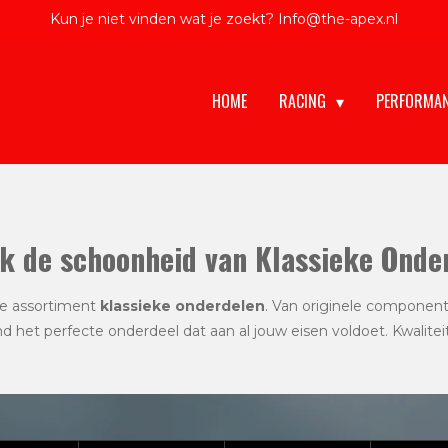
Kun je niet vinden wat je zoekt? Info@the-apex.nl
HOME
RACING
PERFORMA
k de schoonheid van Klassieke Onde
de assortiment
klassieke onderdelen
. Van originele componen
nd het perfecte onderdeel dat aan al jouw eisen voldoet. Kwalitei