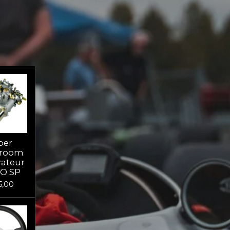
ber
troom
ateur
O SP
5,00