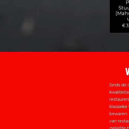
P
Stu
(Mah
€ 3
V
Sinds de 
kwaliteit
restaurer
klassieke
bewaren. 
van resta
geliefde 