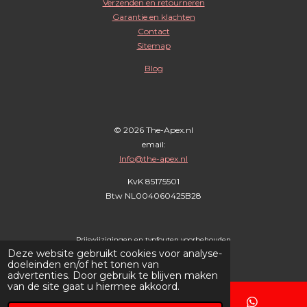
a
b
s
Verzenden en retourneren
g
o
A
Garantie en klachten
r
o
p
Contact
Sitemap
a
k
p
m
Blog
© 2026 The-Apex.nl
email:
Info@the-apex.nl
KvK 85175501
Btw
NL004060425B28
Prijswijzigingen en typfouten voorbehouden
Deze website gebruikt cookies voor analyse-
doeleinden en/of het tonen van
advertenties. Door gebruik te blijven maken
van de site gaat u hiermee akkoord.