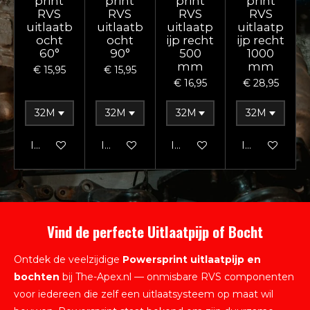
print
print
print
print
RVS
RVS
RVS
RVS
uitlaatb
uitlaatb
uitlaatp
uitlaatp
ocht
ocht
ijp recht
ijp recht
60°
90°
500
1000
mm
mm
€ 15,95
€ 15,95
€ 16,95
€ 28,95
In winkelwagen
In winkelwagen
In winkelwagen
In winkelwag
Vind de perfecte
Uitlaatpijp of Bocht
Ontdek de veelzijdige
Powersprint uitlaatpijp en
bochten
bij The-Apex.nl — onmisbare RVS componenten
voor iedereen die zelf een uitlaatsysteem op maat wil