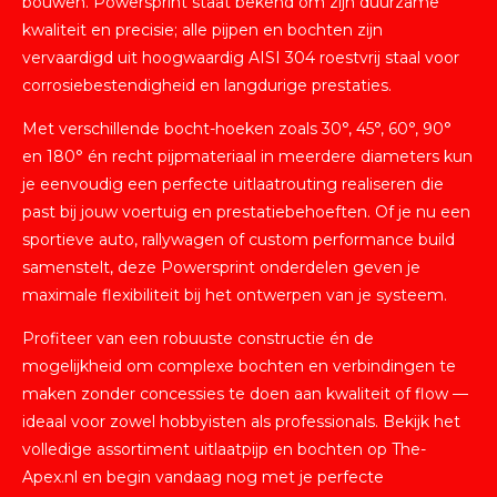
bouwen. Powersprint staat bekend om zijn duurzame
kwaliteit en precisie; alle pijpen en bochten zijn
vervaardigd uit hoogwaardig AISI 304 roestvrij staal voor
corrosiebestendigheid en langdurige prestaties.
Met verschillende bocht-hoeken zoals 30°, 45°, 60°, 90°
en 180° én recht pijpmateriaal in meerdere diameters kun
je eenvoudig een perfecte uitlaatrouting realiseren die
past bij jouw voertuig en prestatiebehoeften. Of je nu een
sportieve auto, rallywagen of custom performance build
samenstelt, deze Powersprint onderdelen geven je
maximale flexibiliteit bij het ontwerpen van je systeem.
Profiteer van een robuuste constructie én de
mogelijkheid om complexe bochten en verbindingen te
maken zonder concessies te doen aan kwaliteit of flow —
ideaal voor zowel hobbyisten als professionals. Bekijk het
volledige assortiment uitlaatpijp en bochten op The-
Apex.nl en begin vandaag nog met je perfecte