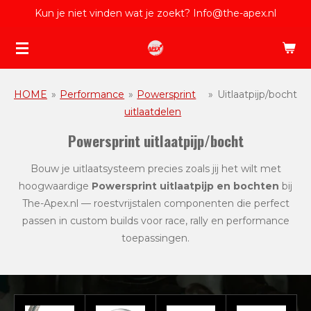
Kun je niet vinden wat je zoekt? Info@the-apex.nl
Ga
direct
naar
de
hoofdinhoud
HOME
»
Performance
»
Powersprint
»
Uitlaatpijp/bocht
uitlaatdelen
Powersprint uitlaatpijp/bocht
Bouw je uitlaatsysteem precies zoals jij het wilt met
hoogwaardige
Powersprint uitlaatpijp en bochten
bij
The-Apex.nl — roestvrijstalen componenten die perfect
passen in custom builds voor race, rally en performance
toepassingen.