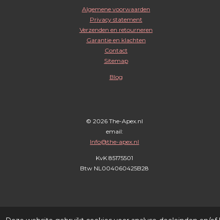
s
c
a
Algemene voorwaarden
t
e
t
Privacy statement
a
b
s
Verzenden en retourneren
g
o
A
Garantie en klachten
r
o
p
Contact
Sitemap
a
k
p
m
Blog
© 2026 The-Apex.nl
email:
Info@the-apex.nl
KvK 85175501
Btw
NL004060425B28