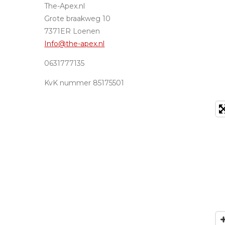
The-Apex.nl
Grote braakweg 10
7371ER Loenen
Info@the-apex.nl
0631777135
KvK nummer 85175501