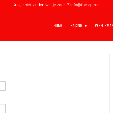
Kun je niet vinden wat je zoekt? Info@the-apex.nl
HOME
RACING
PERFORMA