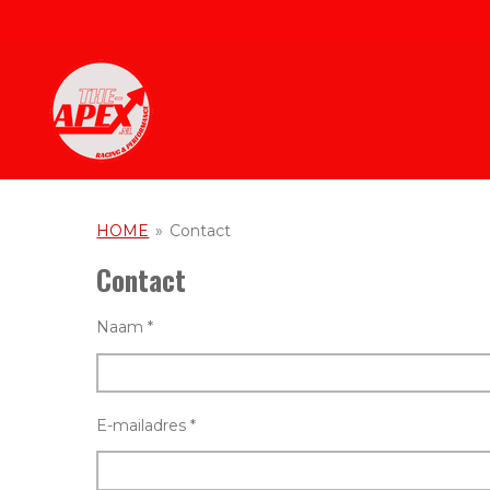
Ga
direct
naar
de
hoofdinhoud
HOME
»
Contact
Contact
Naam *
E-mailadres *