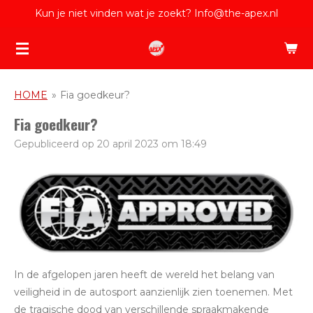
Kun je niet vinden wat je zoekt? Info@the-apex.nl
Ga
direct
naar
de
hoofdinhoud
HOME
»
Fia goedkeur?
Fia goedkeur?
Gepubliceerd op 20 april 2023 om 18:49
In de afgelopen jaren heeft de wereld het belang van
veiligheid in de autosport aanzienlijk zien toenemen. Met
de tragische dood van verschillende spraakmakende