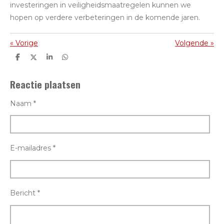
investeringen in veiligheidsmaatregelen kunnen we
hopen op verdere verbeteringen in de komende jaren.
«
Vorige
Volgende
»
D
D
S
D
e
e
h
e
l
e
a
l
Reactie plaatsen
e
l
r
e
n
e
n
Naam *
E-mailadres *
Bericht *