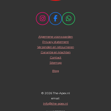
I
F
W
n
a
h
s
c
a
Algemene voorwaarden
t
e
t
Privacy statement
a
b
s
Verzenden en retourneren
g
o
A
Garantie en klachten
r
o
p
Contact
Sitemap
a
k
p
m
Blog
© 2026 The-Apex.nl
email:
Info@the-apex.nl