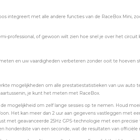
os integreert met alle andere functies van de RaceBox Mini, zo
emi-professional, of gewoon wilt zien hoe snel je over het circu
n meten en uw vaardigheden verbeteren zonder ooit te hoeven s
erkte mogelijkheden om alle prestatiestatistieken van uw auto te
s daartussenin, je kunt het meten met RaceBox.
e mogelijkheid om zelf lange sessies op te nemen. Houd moeite
efoon. Het kan meer dan 2 uur aan gegevens vastleggen met ee
ust met geavanceerde 25Hz GPS-technologie met een precisie tot
honderdste van een seconde, wat de resultaten van officiële r