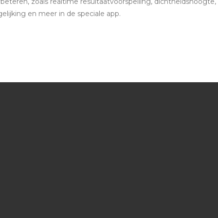
beteren, zoals realtime resultaatvoorspelling, dichtheidshoogte,
ijking en meer in de speciale app.