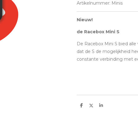
Artikelnummer:
Minis
Nieuw!
de Racebox Mini S
De Racebox Mini S bied alle
dat de S de
mogelijkheid he
constante verbinding met ee
D
D
S
e
e
h
l
e
a
e
l
r
n
e