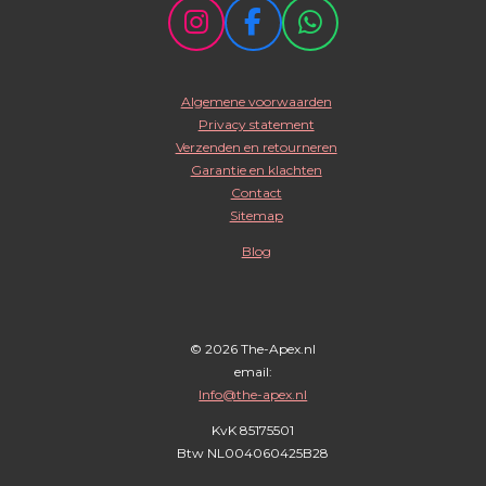
I
F
W
n
a
h
s
c
a
Algemene voorwaarden
t
e
t
Privacy statement
a
b
s
Verzenden en retourneren
g
o
A
Garantie en klachten
r
o
p
Contact
Sitemap
a
k
p
m
Blog
© 2026 The-Apex.nl
email:
Info@the-apex.nl
KvK 85175501
Btw
NL004060425B28