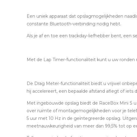
Een uniek apparaat dat opslagmogelijkheden naadlo
constante Bluetooth-verbinding nodig hebt.
Als je af en toe een trackday-liefhebber bent, een s
Met de Lap Timer-functionaliteit kunt u uw ronde
De Drag Meter-functionaliteit biedt u vrijwel onbep
hij accelereert, een bepaalde afstand aflegt of iet
Met ingebouwde opslag biedt de RaceBox Mini S u d
over ruimte of montagemogelijkheden voor je tel
5 uur met 10 Hz in de geïntegreerde opslag. Uitger
meetnauwkeurigheid van meer dan 99,5% tot op een 