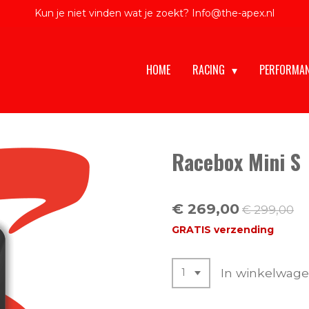
Kun je niet vinden wat je zoekt? Info@the-apex.nl
HOME
RACING
PERFORMA
Racebox Mini S
€ 269,00
€ 299,00
GRATIS verzending
In winkelwag