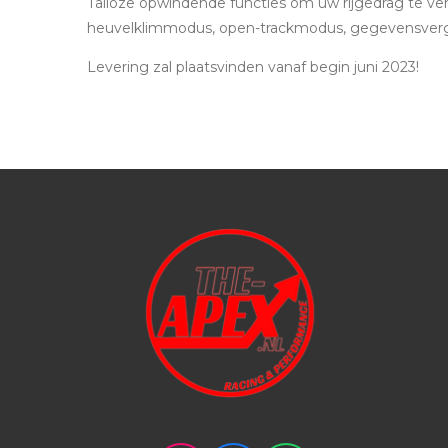
Talloze opwindende functies om uw rijgedrag te ver
heuvelklimmodus, open-trackmodus, gegevensvergel
Levering zal plaatsvinden vanaf begin juni 2023!