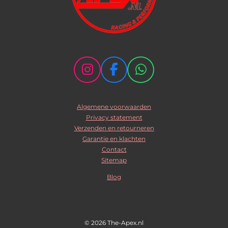
I
F
W
n
a
h
s
c
a
Algemene voorwaarden
t
e
t
Privacy statement
a
b
s
Verzenden en retourneren
g
o
A
Garantie en klachten
r
o
p
Contact
Sitemap
a
k
p
m
Blog
© 2026 The-Apex.nl