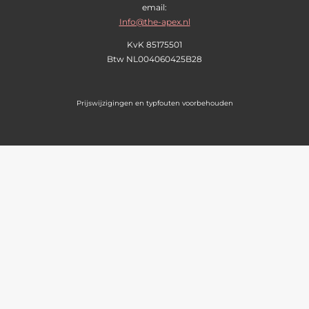
email:
Info@the-apex.nl
KvK 85175501
Btw
NL004060425B28
Prijswijzigingen en typfouten voorbehouden