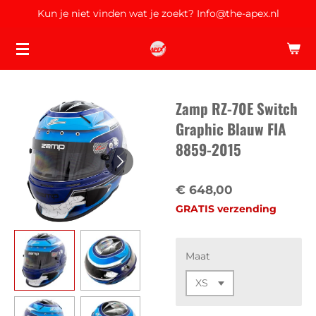
Kun je niet vinden wat je zoekt? Info@the-apex.nl
Ga
direct
naar
de
hoofdinhoud
Zamp RZ-70E Switch
Graphic Blauw FIA
8859-2015
€ 648,00
GRATIS verzending
Maat