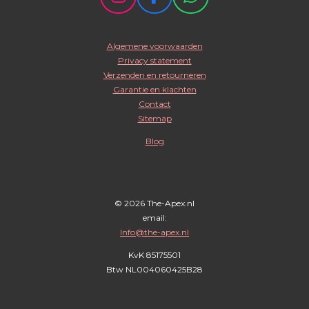
I
F
W
n
a
h
s
c
a
Algemene voorwaarden
t
e
t
Privacy statement
a
b
s
Verzenden en retourneren
g
o
A
Garantie en klachten
r
o
p
Contact
Sitemap
a
k
p
m
Blog
© 2026 The-Apex.nl
email:
Info@the-apex.nl
KvK 85175501
Btw
NL004060425B28