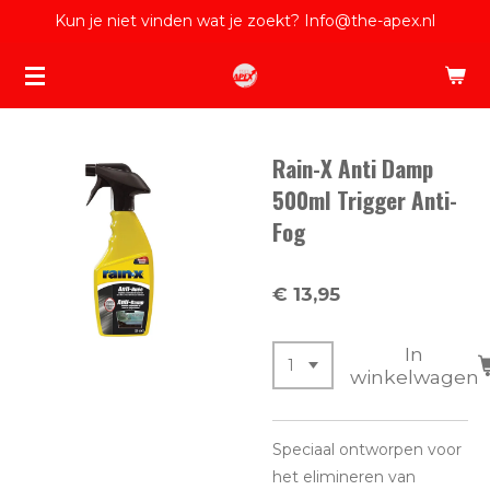
Kun je niet vinden wat je zoekt? Info@the-apex.nl
Ga
direct
naar
de
hoofdinhoud
Rain-X Anti Damp
500ml Trigger Anti-
Fog
€ 13,95
In
winkelwagen
Speciaal ontworpen voor
het elimineren van