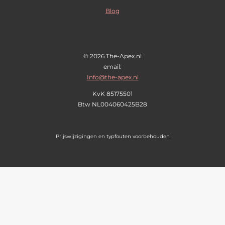
m
Blog
© 2026 The-Apex.nl
email:
Info@the-apex.nl
KvK 85175501
Btw
NL004060425B28
Prijswijzigingen en typfouten voorbehouden