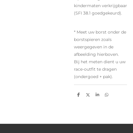
kindermaten verkrijgbaar
(SFI 38.1 goedgekeurd).
* Meet uw borst onder de
borstspieren zoals
weergegeven in de
afbeelding hierboven.
Bij het meten dient u uw
race-outfit te dragen
(ondergoed + pak).
D
D
S
D
e
e
h
e
l
e
a
l
e
l
r
e
n
e
n