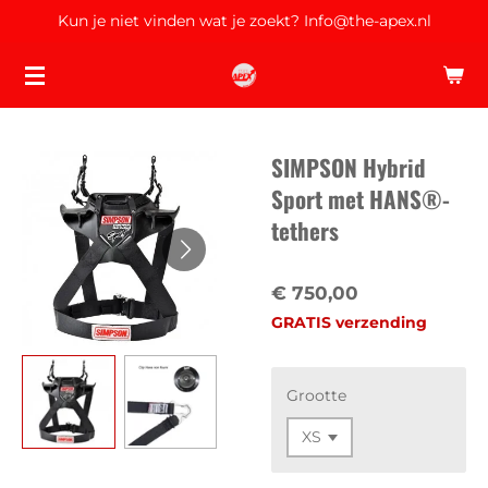
Kun je niet vinden wat je zoekt? Info@the-apex.nl
Ga
direct
naar
de
hoofdinhoud
SIMPSON Hybrid
Sport met HANS®-
tethers
€ 750,00
GRATIS verzending
Grootte