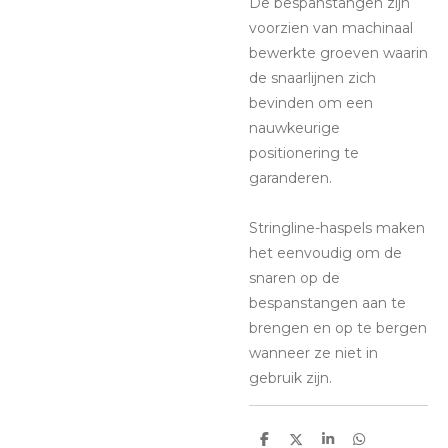
De bespanstangen zijn
voorzien van machinaal
bewerkte groeven waarin
de snaarlijnen zich
bevinden om een ​​
nauwkeurige
positionering te
garanderen.
Stringline-haspels maken
het eenvoudig om de
snaren op de
bespanstangen aan te
brengen en op te bergen
wanneer ze niet in
gebruik zijn.
D
D
S
D