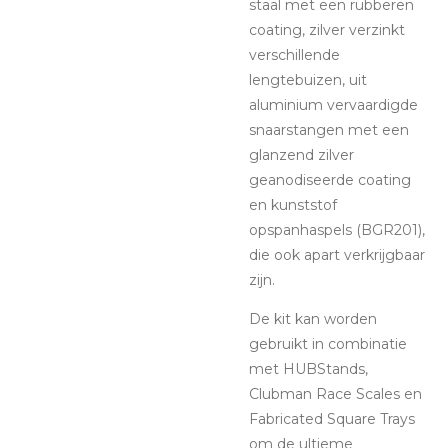
staal met een rubberen
coating, zilver verzinkt
verschillende
lengtebuizen, uit
aluminium vervaardigde
snaarstangen met een
glanzend zilver
geanodiseerde coating
en kunststof
opspanhaspels (BGR201),
die ook apart verkrijgbaar
zijn.
De kit kan worden
gebruikt in combinatie
met HUBStands,
Clubman Race Scales en
Fabricated Square Trays
om de ultieme