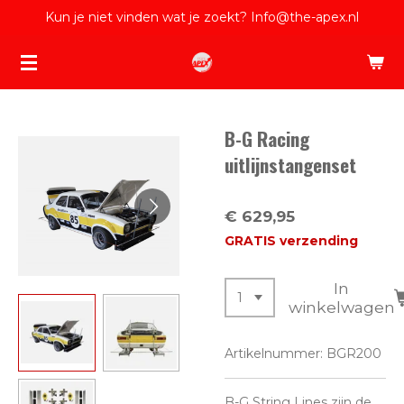
Kun je niet vinden wat je zoekt? Info@the-apex.nl
Ga
direct
naar
de
hoofdinhoud
B-G Racing
uitlijnstangenset
€ 629,95
GRATIS verzending
In
winkelwagen
Artikelnummer:
BGR200
B-G String Lines zijn de