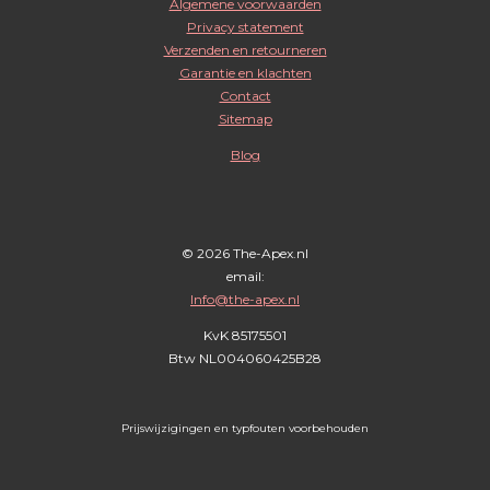
Algemene voorwaarden
t
e
t
Privacy statement
a
b
s
Verzenden en retourneren
g
o
A
Garantie en klachten
r
o
p
Contact
Sitemap
a
k
p
m
Blog
© 2026 The-Apex.nl
email:
Info@the-apex.nl
KvK 85175501
Btw
NL004060425B28
Prijswijzigingen en typfouten voorbehouden