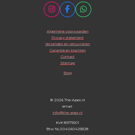
I
F
W
n
a
h
s
c
a
Algemene voorwaarden
t
e
t
Privacy statement
a
b
s
Verzenden en retourneren
g
o
A
Garantie en klachten
r
o
p
Contact
Sitemap
a
k
p
m
Blog
© 2026 The-Apex.nl
email:
Info@the-apex.nl
KvK 85175501
Btw
NL004060425B28