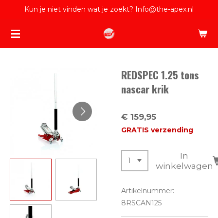
Kun je niet vinden wat je zoekt? Info@the-apex.nl
Ga
direct
naar
de
hoofdinhoud
REDSPEC 1.25 tons
nascar krik
€ 159,95
GRATIS verzending
In
winkelwagen
Artikelnummer:
8RSCAN125