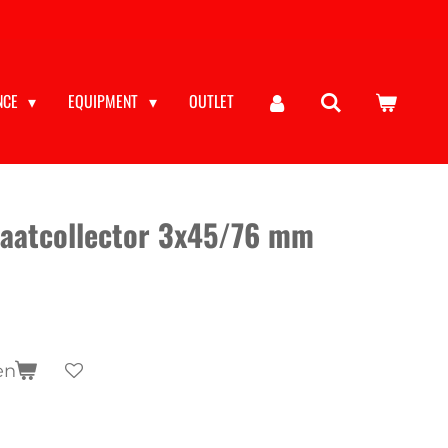
NCE
EQUIPMENT
OUTLET
laatcollector 3x45/76 mm
en