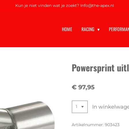
Kun je niet vinden wat je zoekt? Info@the-apex.nl
HOME
RACING
PERFORMA
Powersprint uit
€ 97,95
In winkelwag
Artikelnummer:
903423