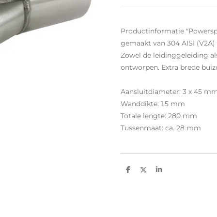
Productinformatie "Powerspr
gemaakt van 304 AISI (V2A)
Zowel de leidinggeleiding al
ontworpen.
Extra brede bui
Aansluitdiameter: 3 x 45 m
Wanddikte: 1,5 mm
Totale lengte: 280 mm
Tussenmaat: ca. 28 mm
D
D
S
e
e
h
l
e
a
e
l
r
n
e