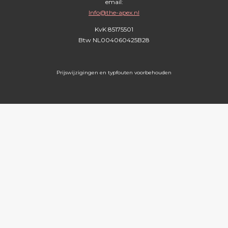
email:
Info@the-apex.nl
KvK 85175501
Btw
NL004060425B28
Prijswijzigingen en typfouten voorbehouden