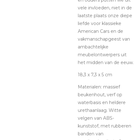
vele invloeden, niet in de
laatste plaats onze diepe
liefde voor klassieke
American Cars en de
vakmanschapgeest van
ambachtelijke
meubelontwerpers uit
het midden van de eeuw.
18,3 x 7,3 x 5 cm
Materialen: massief
beukenhout, verf op
waterbasis en heldere
urethaanlaag. Witte
velgen van ABS-
kunststof, met rubberen
banden van