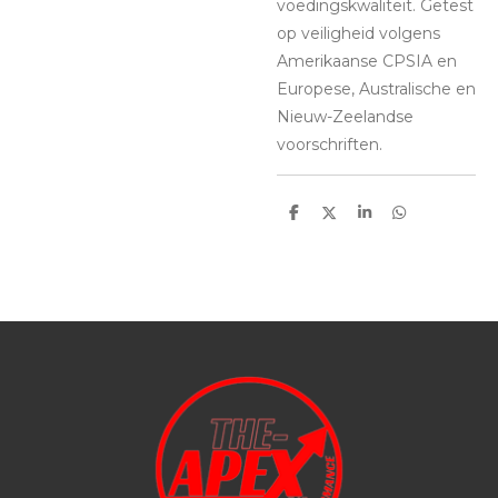
voedingskwaliteit. Getest
op veiligheid volgens
Amerikaanse CPSIA en
Europese, Australische en
Nieuw-Zeelandse
voorschriften.
D
D
S
D
e
e
h
e
l
e
a
l
e
l
r
e
n
e
n