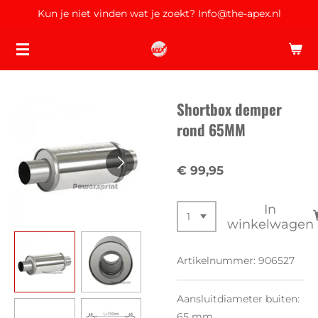
Kun je niet vinden wat je zoekt? Info@the-apex.nl
Ga
direct
naar
de
hoofdinhoud
Shortbox demper
rond 65MM
€ 99,95
In
winkelwagen
Artikelnummer:
906527
Aansluitdiameter buiten:
65 mm