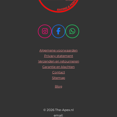
I
F
W
n
a
h
s
c
a
Algemene voorwaarden
t
e
t
Privacy statement
a
b
s
Verzenden en retourneren
g
o
A
Garantie en klachten
r
o
p
Contact
Sitemap
a
k
p
m
Blog
© 2026 The-Apex.nl
email: