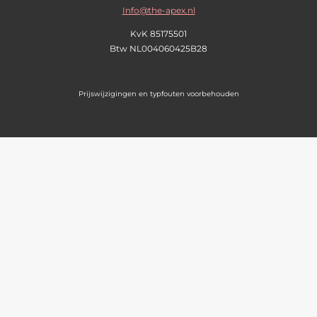
Info@the-apex.nl
KvK 85175501
Btw
NL004060425B28
Prijswijzigingen en typfouten voorbehouden